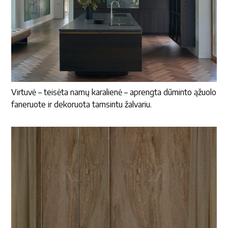
Virtuvė – teisėta namų karalienė – aprengta dūminto ąžuolo
faneruote ir dekoruota tamsintu žalvariu.