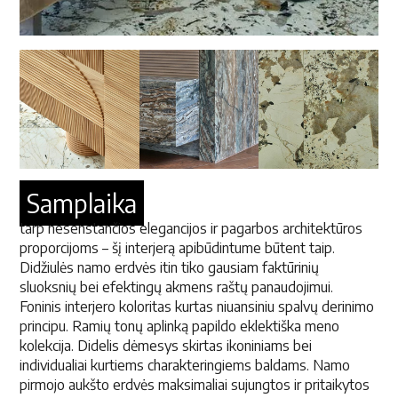
Samplaika
tarp nesenstančios elegancijos ir pagarbos architektūros
proporcijoms – šį interjerą apibūdintume būtent taip.
Didžiulės namo erdvės itin tiko gausiam faktūrinių
sluoksnių bei efektingų akmens raštų panaudojimui.
Foninis interjero koloritas kurtas niuansiniu spalvų derinimo
principu. Ramių tonų aplinką papildo eklektiška meno
kolekcija. Didelis dėmesys skirtas ikoniniams bei
individualiai kurtiems charakteringiems baldams. Namo
pirmojo aukšto erdvės maksimaliai sujungtos ir pritaikytos