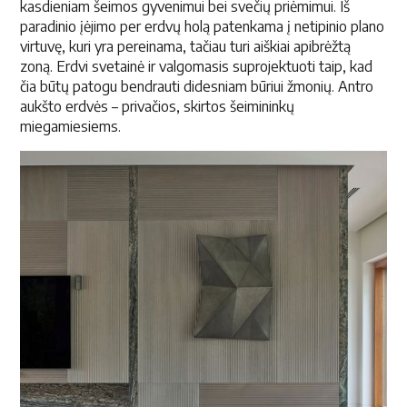
kasdieniam šeimos gyvenimui bei svečių priėmimui. Iš
paradinio įėjimo per erdvų holą patenkama į netipinio plano
virtuvę, kuri yra pereinama, tačiau turi aiškiai apibrėžtą
zoną. Erdvi svetainė ir valgomasis suprojektuoti taip, kad
čia būtų patogu bendrauti didesniam būriui žmonių. Antro
aukšto erdvės – privačios, skirtos šeimininkų
miegamiesiems.