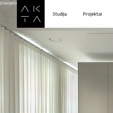
Interjero architektūros studija ©2026
EN
hello@ak
Studija
Projektai